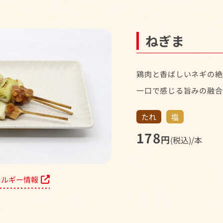
ねぎま
鶏肉と香ばしいネギの絶
一口で感じる旨みの融合
たれ
塩
178
円
(税込)/本
レルギー情報